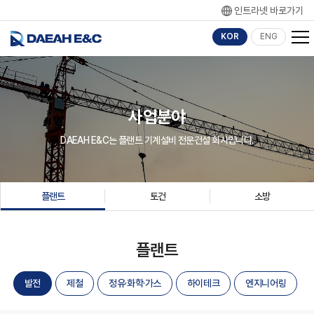
인트라넷 바로가기
KOR
ENG
사업분야
DAEAH E&C는 플랜트 기계설비 전문건설 회사입니다.
플랜트
토건
소방
플랜트
발전
제철
정유·화학·가스
하이테크
엔지니어링