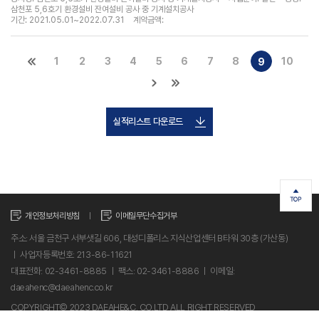
삼천포 5,6호기 환경설비 잔여설비 공사 중 기계설치공사
기간: 2021.05.01~2022.07.31
계약금액:
1
2
3
4
5
6
7
8
10
9
실적리스트 다운로드
개인정보처리방침
이메일무단수집거부
주소: 서울 금천구 서부샛길 606, 대성디폴리스 지식산업센터 B타워 30층 (가산동)
ㅣ 사업자등록번호: 213-86-11621
대표전화: 02-3461-8885 ㅣ 팩스: 02-3461-8886 ㅣ 이메일:
daeahenc@daeahenc.co.kr
COPYRIGHT© 2023 DAEAHE&C. CO.LTD ALL RIGHT RESERVED