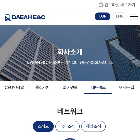
인트라넷 바로가기
KOR
ENG
회사소개
DAEAH E&C는 플랜트 기계설비 전문건설 회사입니다.
CEO인사말
핵심가치
회사연혁
네트워크
오시는 길
네트워크
조직도
국내조직
해외조직