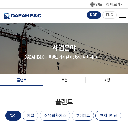
인트라넷 바로가기
KOR
ENG
사업분야
DAEAH E&C는 플랜트 기계설비 전문건설 회사입니다.
플랜트
토건
소방
플랜트
발전
제철
정유·화학·가스
하이테크
엔지니어링