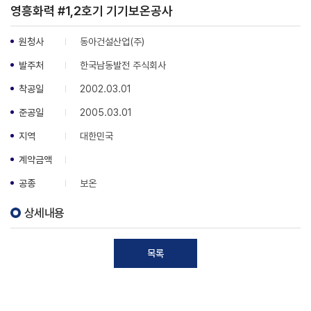
영흥화력 #1,2호기 기기보온공사
원청사
동아건설산업(주)
발주처
한국남동발전 주식회사
착공일
2002.03.01
준공일
2005.03.01
지역
대한민국
계약금액
공종
보온
상세내용
목록