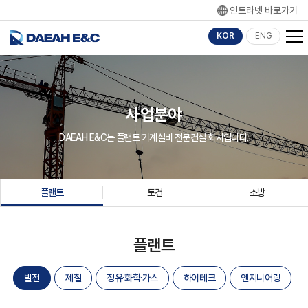
인트라넷 바로가기
KOR
ENG
사업분야
DAEAH E&C는 플랜트 기계설비 전문건설 회사입니다.
플랜트
토건
소방
플랜트
발전
제철
정유·화학·가스
하이테크
엔지니어링