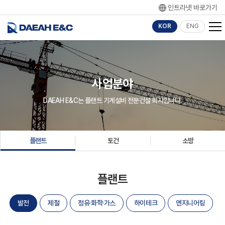
인트라넷 바로가기
KOR
ENG
사업분야
DAEAH E&C는 플랜트 기계설비 전문건설 회사입니다.
플랜트
토건
소방
플랜트
발전
제철
정유·화학·가스
하이테크
엔지니어링